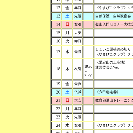
12
金
赤口
《やまびこクラブ》ク
13
土
先勝
自然保護・自然観察会
14
日
友引
登山入門セミナー実技
15
月
大安
16
火
赤口
しょいこ原稿締め切り
17
水
先勝
《やまびこクラブ》ク
《愛宕山の上高地》
19:30
運営委員会Web
18
木
友引
～
21:00
19
金
先負
20
土
仏滅
《六甲縦走④》
21
日
大安
教育部夏山トレーニン
22
月
赤口
23
火
先勝
24
水
友引
《やまびこクラブ》ク