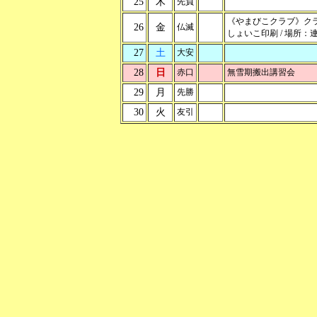
25
木
先負
《やまびこクラブ》ク
26
金
仏滅
しょいこ印刷 / 場所：
27
土
大安
28
日
赤口
無雪期搬出講習会
29
月
先勝
30
火
友引